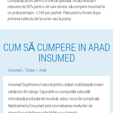
Cumpărați acum pentru o ofertă specială. Astăzi există o
reducere de 50% pentru cei care doresc să cumpere Insumed la
un preț avantajos - L169 per pachet. Plata pentru livrare dupa
primirea coletului de la curier sau la posta.
CUM SĂ CUMPERE IN ARAD
INSUMED
Insumed
Orase
Arad
Insumed Suplimentul natural pentru diabet stabilizează nivelul
zahărului din sânge. Capsulele cu compoziție naturală
stimulează producția de insulină, reduc riscul de complicații.
Medicamentul Insumed este normalizarea nivelurilor de
glucoză și stabilizarea sănătății unui diabetic.