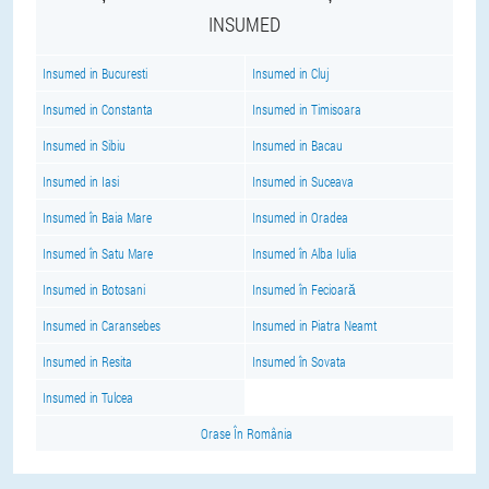
INSUMED
Insumed in Bucuresti
Insumed in Cluj
Insumed in Constanta
Insumed in Timisoara
Insumed in Sibiu
Insumed in Bacau
Insumed in Iasi
Insumed in Suceava
Insumed în Baia Mare
Insumed in Oradea
Insumed în Satu Mare
Insumed în Alba Iulia
Insumed in Botosani
Insumed în Fecioară
Insumed in Caransebes
Insumed in Piatra Neamt
Insumed in Resita
Insumed în Sovata
Insumed in Tulcea
Orase În România